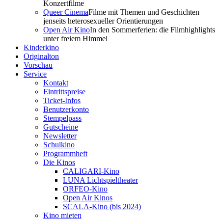
Konzertfilme
Queer Cinema
Filme mit Themen und Geschichten
jenseits heterosexueller Orientierungen
Open Air Kino
In den Sommerferien: die Filmhighlights
unter freiem Himmel
Kinderkino
Originalton
Vorschau
Service
Kontakt
Eintrittspreise
Ticket-Infos
Benutzerkonto
Stempelpass
Gutscheine
Newsletter
Schulkino
Programmheft
Die Kinos
CALIGARI-Kino
LUNA Lichtspieltheater
ORFEO-Kino
Open Air Kinos
SCALA-Kino (bis 2024)
Kino mieten