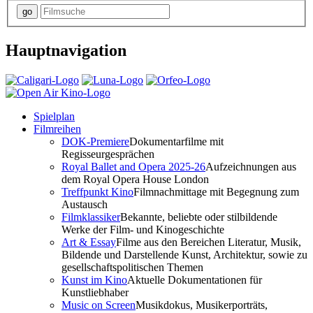
Hauptnavigation
Spielplan
Filmreihen
DOK-Premiere
Dokumentarfilme mit
Regisseurgesprächen
Royal Ballet and Opera 2025-26
Aufzeichnungen aus
dem Royal Opera House London
Treffpunkt Kino
Filmnachmittage mit Begegnung zum
Austausch
Filmklassiker
Bekannte, beliebte oder stilbildende
Werke der Film- und Kinogeschichte
Art & Essay
Filme aus den Bereichen Literatur, Musik,
Bildende und Darstellende Kunst, Architektur, sowie zu
gesellschaftspolitischen Themen
Kunst im Kino
Aktuelle Dokumentationen für
Kunstliebhaber
Music on Screen
Musikdokus, Musikerporträts,