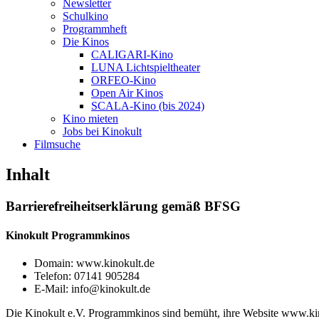
Newsletter
Schulkino
Programmheft
Die Kinos
CALIGARI-Kino
LUNA Lichtspieltheater
ORFEO-Kino
Open Air Kinos
SCALA-Kino (bis 2024)
Kino mieten
Jobs bei Kinokult
Filmsuche
Inhalt
Barrierefreiheitserklärung gemäß BFSG
Kinokult Programmkinos
Domain: www.kinokult.de
Telefon: 07141 905284
E-Mail: info@kinokult.de
Die Kinokult e.V. Programmkinos sind bemüht, ihre Website www.kino