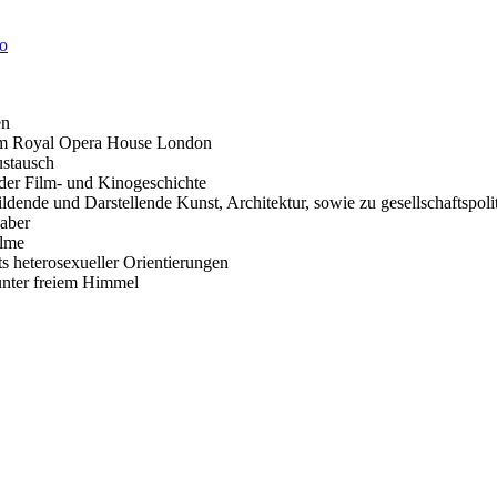
en
em Royal Opera House London
stausch
 der Film- und Kinogeschichte
ildende und Darstellende Kunst, Architektur, sowie zu gesellschaftspo
aber
ilme
s heterosexueller Orientierungen
unter freiem Himmel