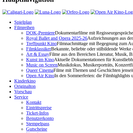
Spielplan
Filmreihen
DOK-Premiere
Dokumentarfilme mit Regisseurgespräch
Royal Ballet and Opera 2025-26
Aufzeichnungen aus d
Treffpunkt Kino
Filmnachmittage mit Begegnung zum Au
Filmklassiker
Bekannte, beliebte oder stilbildende Werke
Art & Essay
Filme aus den Bereichen Literatur, Musik, B
Kunst im Kino
Aktuelle Dokumentationen für Kunstliebh
Music on Screen
Musikdokus, Musikerporträts, Konzertf
Queer Cinema
Filme mit Themen und Geschichten jenseit
Open Air Kino
In den Sommerferien: die Filmhighlights 
Kinderkino
Originalton
Vorschau
Service
Kontakt
Eintrittspreise
Ticket-Infos
Benutzerkonto
Stempelpass
Gutscheine